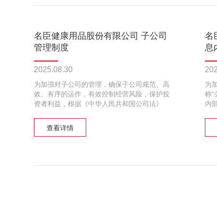
券交易所股票上市规则》等相关法律法规、规
范性文件和《公司章程》的规定，结合公司实
际情况，制定本制度。
名臣健康用品股份有限公司 子公司
名
管理制度
息
2025.08.30
202
为加强对子公司的管理，确保子公司规范、高
为
效、有序的运作，有效控制经营风险，保护投
称
资者利益，根据《中华人民共和国公司法》
内
（以下简称“《公司法》”）、《上市公司治理
确
准则》《深圳证券交易所股票上市规则》（以
完
查看详情
下简称“《股票上市规则》”）《深圳证券交易
据
所上市公司自律监管指引第1号——主板上市
国
公司规范运作》和《名臣健康用品股份有限公
《
司章程》（以下简称“《公司章程》”）等法
交
律、法规和规章制度的要求，结合公司的实际
公
情况，制定本制度。
《
称
度