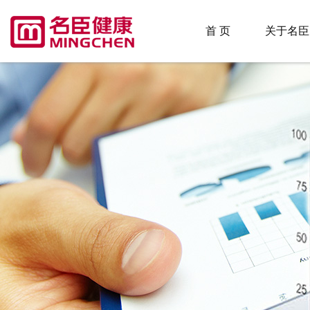
首 页
关于名臣