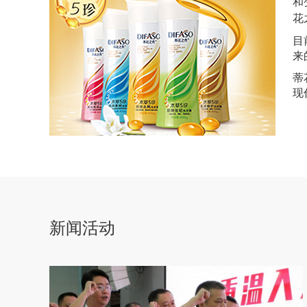
和
花
目
来
蒂
现
新闻活动