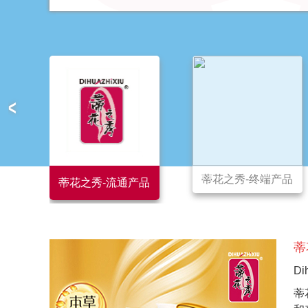
<
蒂花之秀-终端产品
阳光果油
品
蒂
Di
蒂