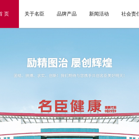
首 页
关于名臣
品牌产品
新闻活动
社会责
发展历程
品牌介绍
名臣工业园
名臣新闻
品牌广告展
人才团队
投资者关系
荣誉
品牌与产品
品控与安全
我们的质量保证
企业报道
我们的公益
解决问题
文化
技术与创新
营销与品牌传播
媒体报道
名臣企业歌
实现目标