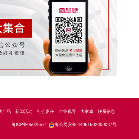
牌产品
新闻活动
社会责任
企业视野
大家庭
联系信息
粤ICP备05025571
粤公网安备 44051502000087号